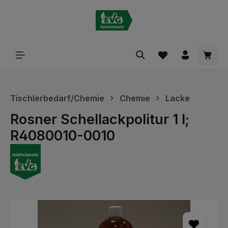
alt springen
Waren
Tischlerbedarf/Chemie
Chemie
Lacke
Rosner Schellackpolitur 1 l;
R4080010-0010
Bildergalerie überspringen