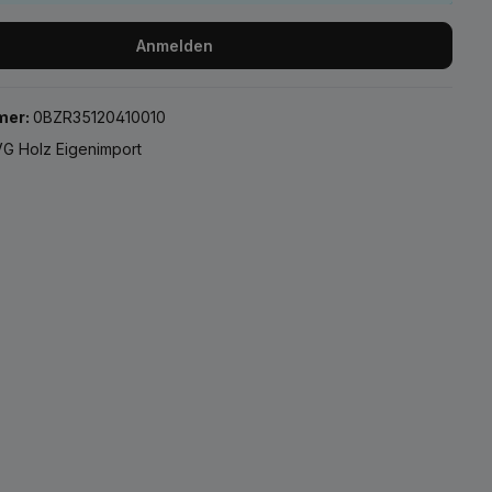
Anmelden
mer:
0BZR35120410010
G Holz Eigenimport