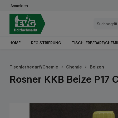
Anmelden
springen
Zur Hauptnavigation springen
HOME
REGISTRIERUNG
TISCHLERBEDARF/CHEMI
Tischlerbedarf/Chemie
Chemie
Beizen
Rosner KKB Beize P17 C
Bildergalerie überspringen