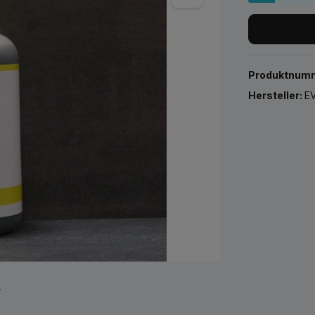
Produktnum
Hersteller:
EV
r