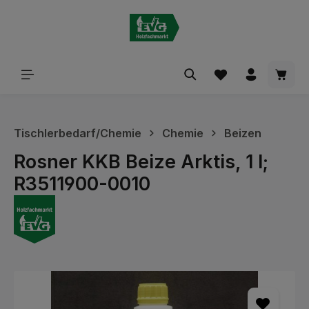
alt springen
Waren
Tischlerbedarf/Chemie
Chemie
Beizen
Rosner KKB Beize Arktis, 1 l;
R3511900-0010
Bildergalerie überspringen