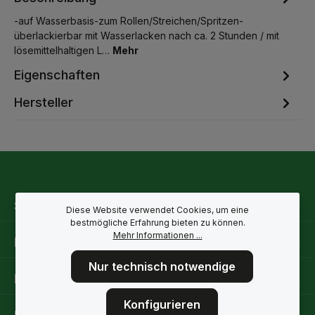
-auf Wasserbasis-zum Rollen/Streichen/Spritzen-
überlackierbar mit Wasserlacken nach ca. 2 Stunden / mit
lösemittelhaltigen L…
Mehr
Eigenschaften
Hersteller
Service-Hotline
Diese Website verwendet Cookies, um eine
bestmögliche Erfahrung bieten zu können.
Mehr Informationen ...
Rechtliche Hinweise
Nur technisch notwendige
Informationen
Konfigurieren