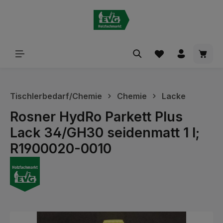
alt springen
Waren
Tischlerbedarf/Chemie
Chemie
Lacke
Rosner HydRo Parkett Plus
Lack 34/GH30 seidenmatt 1 l;
R1900020-0010
Bildergalerie überspringen