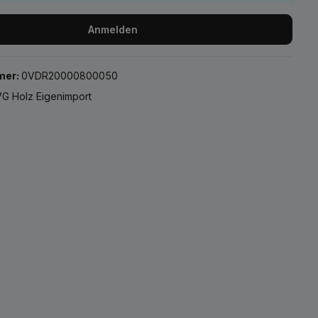
Anmelden
mer:
0VDR20000800050
G Holz Eigenimport