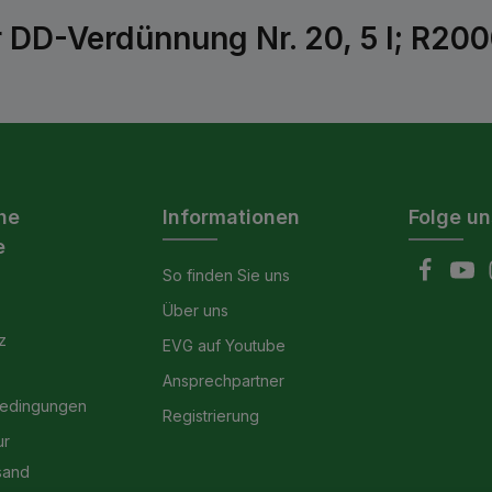
 DD-Verdünnung Nr. 20, 5 l; R2
he
Informationen
Folge un
e
So finden Sie uns
Über uns
z
EVG auf Youtube
Ansprechpartner
bedingungen
Registrierung
ur
sand