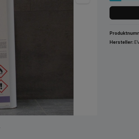
Produktnum
Hersteller:
EV
r