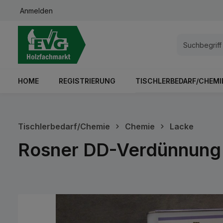
Anmelden
springen
Zur Hauptnavigation springen
HOME
REGISTRIERUNG
TISCHLERBEDARF/CHEMI
Tischlerbedarf/Chemie
Chemie
Lacke
Rosner DD-Verdünnung 
Bildergalerie überspringen