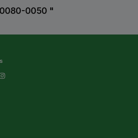
000080-0050 "
s