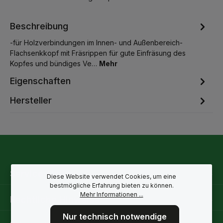
Beschreibung
-für Holzverbindungen im Innen- und Außenbereich-
Flachsenkkopf mit Fräsrippen für gute Einfräsung des
Kopfes und bündiges Ve…
Mehr
Eigenschaften
Hersteller
Service-Hotline
Diese Website verwendet Cookies, um eine
bestmögliche Erfahrung bieten zu können.
Mehr Informationen ...
Rechtliche Hinweise
Nur technisch notwendige