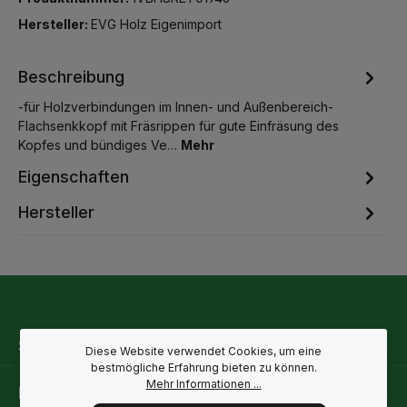
Hersteller:
EVG Holz Eigenimport
Beschreibung
-für Holzverbindungen im Innen- und Außenbereich-
Flachsenkkopf mit Fräsrippen für gute Einfräsung des
Kopfes und bündiges Ve…
Mehr
Eigenschaften
Hersteller
Service-Hotline
Diese Website verwendet Cookies, um eine
bestmögliche Erfahrung bieten zu können.
Mehr Informationen ...
Rechtliche Hinweise