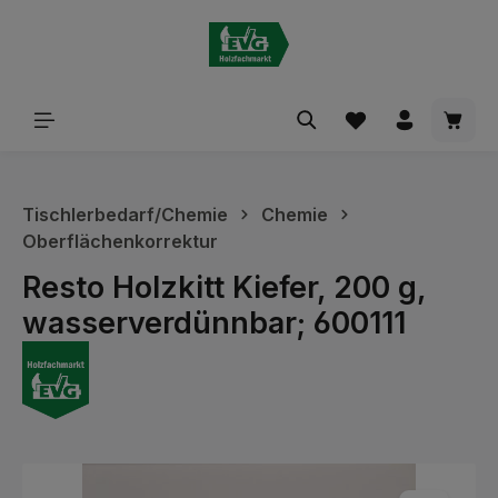
alt springen
Waren
Tischlerbedarf/Chemie
Chemie
Oberflächenkorrektur
Resto Holzkitt Kiefer, 200 g,
wasserverdünnbar; 600111
Bildergalerie überspringen