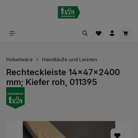
alt springen
Waren
Hobelware
Handläufe und Leisten
Rechteckleiste 14x47x2400
mm; Kiefer roh, 011395
Bildergalerie überspringen