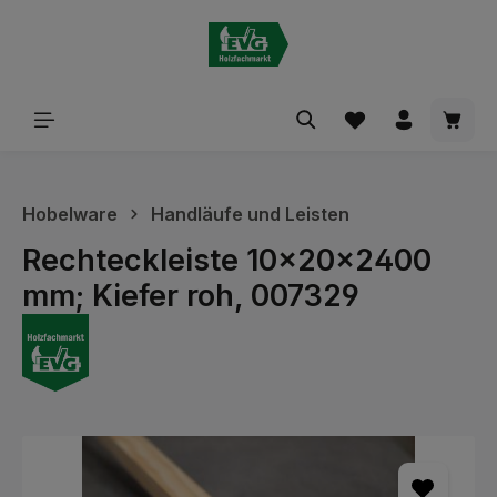
alt springen
Waren
Hobelware
Handläufe und Leisten
Rechteckleiste 10x20x2400
mm; Kiefer roh, 007329
Bildergalerie überspringen