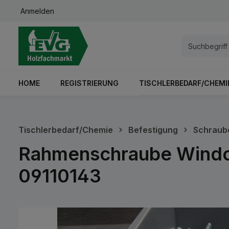
Anmelden
springen
Zur Hauptnavigation springen
HOME
REGISTRIERUNG
TISCHLERBEDARF/CHEMI
Tischlerbedarf/Chemie
Befestigung
Schraub
Rahmenschraube Window
09110143
Bildergalerie überspringen