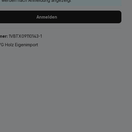
e werden nach Anmeldung angezeigt
Anmelden
mer:
1VBTX09110143-1
G Holz Eigenimport