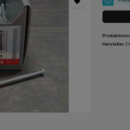
Preis
Produktnum
Hersteller:
EV
r