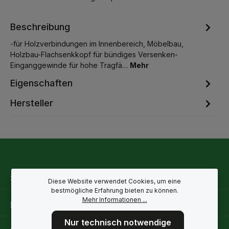
Beschreibung
-für Holzverbindungen im Innenbereich, Möbelbau,
Holzbau-Flachsenkkopf für bündiges Versenken-
Einganggewinde für hohe Tragfä…
Mehr
Eigenschaften
Hersteller
Service-Hotline
Diese Website verwendet Cookies, um eine
bestmögliche Erfahrung bieten zu können.
Mehr Informationen ...
Rechtliche Hinweise
Nur technisch notwendige