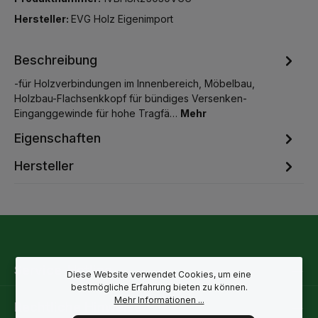
Hersteller:
EVG Holz Eigenimport
Beschreibung
-für Holzverbindungen im Innenbereich, Möbelbau,
Holzbau-Flachsenkkopf für bündiges Versenken-
Einganggewinde für hohe Tragfä…
Mehr
Eigenschaften
Hersteller
Service-Hotline
Diese Website verwendet Cookies, um eine
bestmögliche Erfahrung bieten zu können.
Mehr Informationen ...
Rechtliche Hinweise