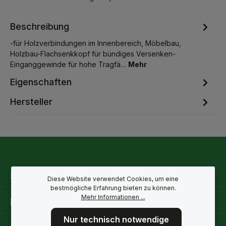
Beschreibung
-für Holzverbindungen im Innenbereich, Möbelbau,
Holzbau-Flachsenkkopf für bündiges Versenken-
Einganggewinde für hohe Tragfä…
Mehr
Eigenschaften
Hersteller
Service-Hotline
Diese Website verwendet Cookies, um eine
bestmögliche Erfahrung bieten zu können.
Mehr Informationen ...
Rechtliche Hinweise
Nur technisch notwendige