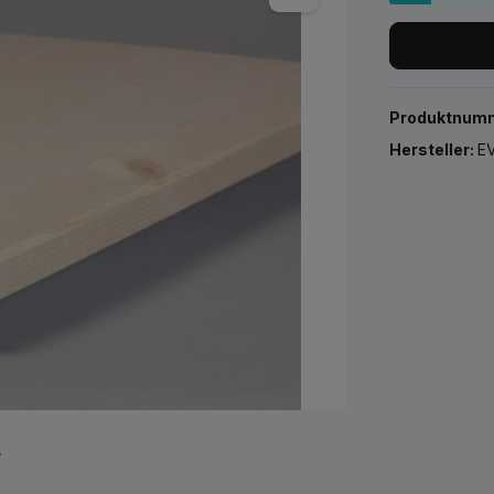
Produktnum
Hersteller:
EV
r