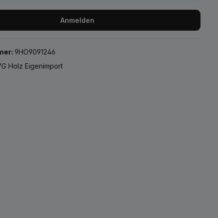
Anmelden
mer:
9HO9091246
G Holz Eigenimport