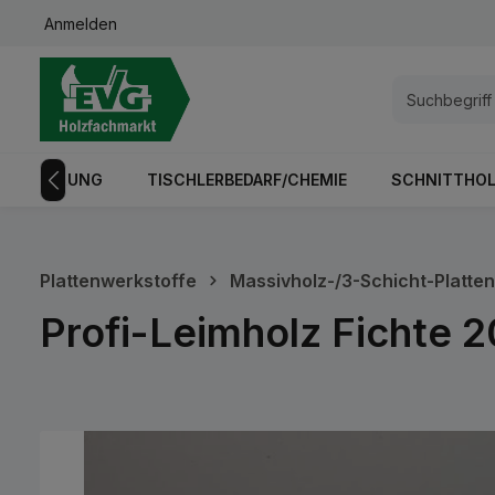
Anmelden
springen
Zur Hauptnavigation springen
GISTRIERUNG
TISCHLERBEDARF/CHEMIE
SCHNITTHOL
Plattenwerkstoffe
Massivholz-/3-Schicht-Platten
Profi-Leimholz Fichte
Bildergalerie überspringen