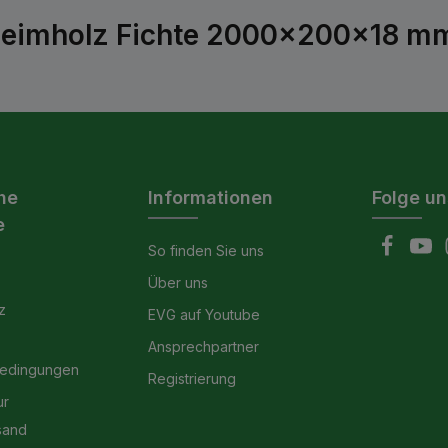
-Leimholz Fichte 2000x200x18 m
he
Informationen
Folge un
e
So finden Sie uns
Über uns
z
EVG auf Youtube
Ansprechpartner
bedingungen
Registrierung
ur
sand