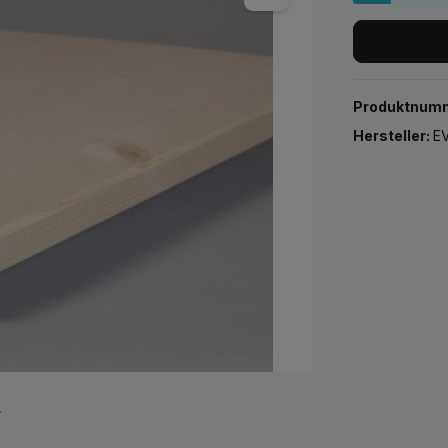
Produktnum
Hersteller:
EV
r