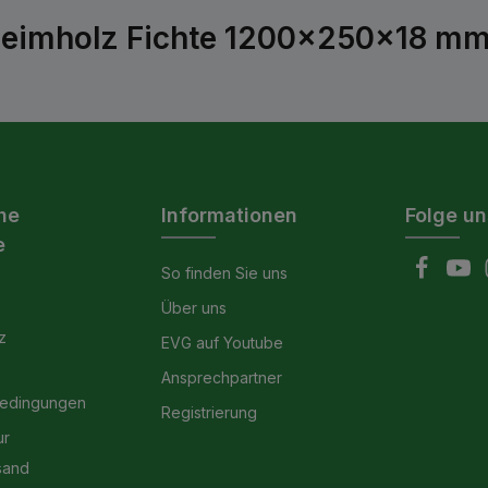
-Leimholz Fichte 1200x250x18 mm
he
Informationen
Folge un
e
So finden Sie uns
Über uns
z
EVG auf Youtube
Ansprechpartner
bedingungen
Registrierung
ur
sand