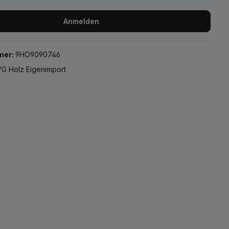
Anmelden
mer:
9HO9090746
G Holz Eigenimport