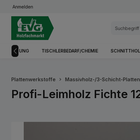
Anmelden
springen
Zur Hauptnavigation springen
GISTRIERUNG
TISCHLERBEDARF/CHEMIE
SCHNITTHOL
Plattenwerkstoffe
Massivholz-/3-Schicht-Platten
Profi-Leimholz Fichte
Bildergalerie überspringen