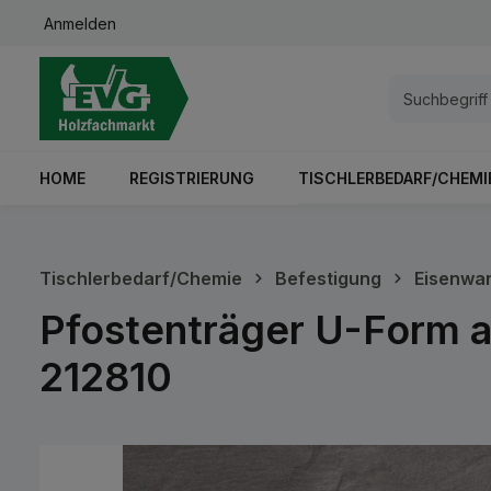
Anmelden
springen
Zur Hauptnavigation springen
HOME
REGISTRIERUNG
TISCHLERBEDARF/CHEMI
Tischlerbedarf/Chemie
Befestigung
Eisenwa
Pfostenträger U-Form a
212810
Bildergalerie überspringen