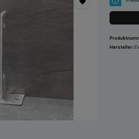
Preis
Produktnum
Hersteller:
EV
r