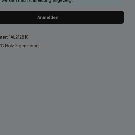
e werden nach Anmeldung angezeigt
Anmelden
mer:
1AL212810
G Holz Eigenimport