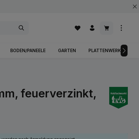
Warenkorb enth
BODEN/PANEELE
GARTEN
PLATTENWERKSTOFFE
m, feuerverzinkt,