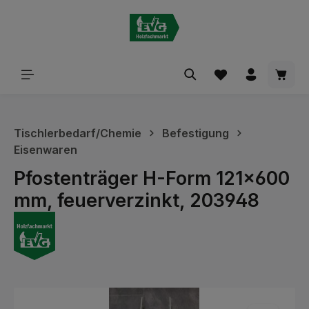
alt springen
Waren
Tischlerbedarf/Chemie
Befestigung
Eisenwaren
Pfostenträger H-Form 121x600
mm, feuerverzinkt, 203948
Bildergalerie überspringen