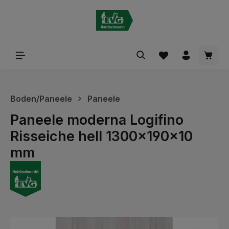
alt springen
Waren
Boden/Paneele
Paneele
Paneele moderna Logifino
Risseiche hell 1300x190x10
mm
Bildergalerie überspringen