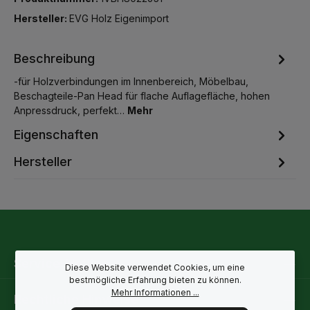
Hersteller:
EVG Holz Eigenimport
Beschreibung
-für Holzverbindungen im Innenbereich, Möbelbau,
Beschagteile-Pan Head für flache Auflagefläche, hohen
Anpressdruck, perfekt…
Mehr
Eigenschaften
Hersteller
Service-Hotline
Diese Website verwendet Cookies, um eine
bestmögliche Erfahrung bieten zu können.
Mehr Informationen ...
Rechtliche Hinweise