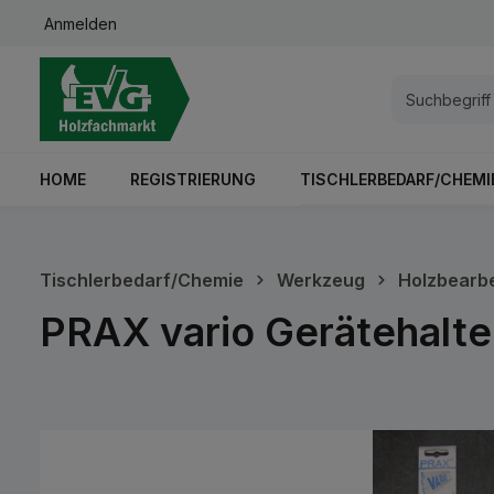
Anmelden
springen
Zur Hauptnavigation springen
HOME
REGISTRIERUNG
TISCHLERBEDARF/CHEMI
Tischlerbedarf/Chemie
Werkzeug
Holzbearb
PRAX vario Gerätehalte
Bildergalerie überspringen