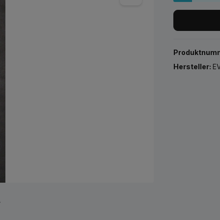
Produktnum
Hersteller:
EV
r