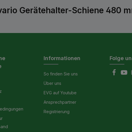
rio Gerätehalter-Schiene 480 mm 
he
Informationen
Folge un
e
So finden Sie uns
Über uns
z
EVG auf Youtube
Ansprechpartner
bedingungen
Registrierung
ur
sand