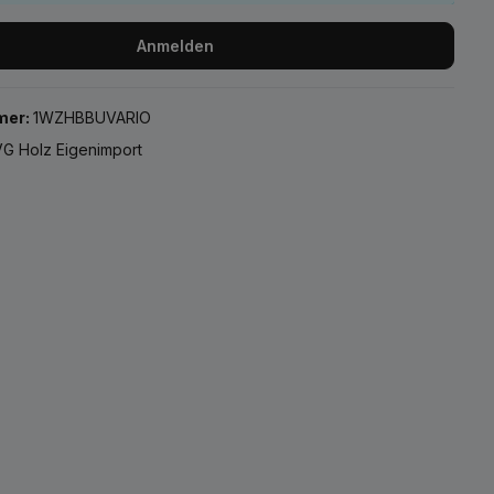
Anmelden
mer:
1WZHBBUVARIO
G Holz Eigenimport