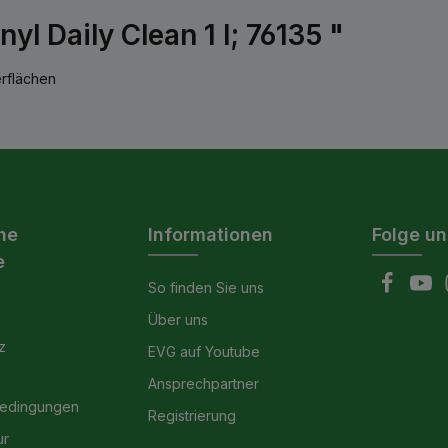
l Daily Clean 1 l; 76135 "
erflächen
he
Informationen
Folge un
e
So finden Sie uns
Über uns
z
EVG auf Youtube
Ansprechpartner
bedingungen
Registrierung
ur