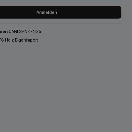
Anmelden
mer:
0ANLSPNZ76135
G Holz Eigenimport