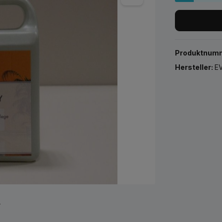
Produktnum
Hersteller:
EV
r