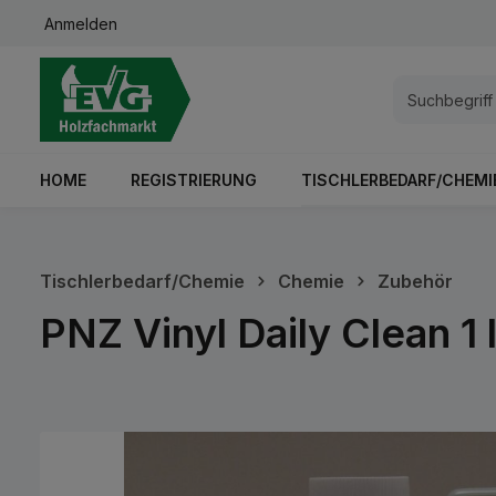
Anmelden
springen
Zur Hauptnavigation springen
HOME
REGISTRIERUNG
TISCHLERBEDARF/CHEMI
Tischlerbedarf/Chemie
Chemie
Zubehör
PNZ Vinyl Daily Clean 1 
Bildergalerie überspringen