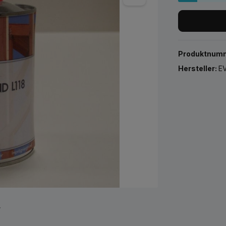
Produktnum
Hersteller:
EV
r