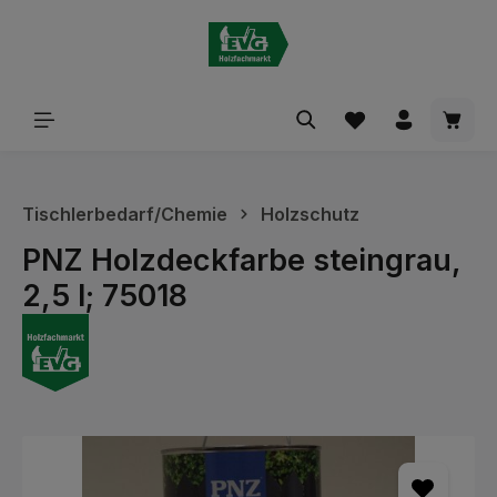
alt springen
Waren
Tischlerbedarf/Chemie
Holzschutz
PNZ Holzdeckfarbe steingrau,
2,5 l; 75018
Bildergalerie überspringen