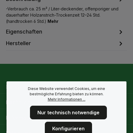
-Verbrauch ca. 25 m² / Liter-deckender, offenporiger und
dauerhafter Holzanstrich-Trockenzeit 12–24 Std.
(handtrocken 6 Std.)
Mehr
Eigenschaften
Hersteller
Service-Hotline
Diese Website verwendet Cookies, um eine
bestmögliche Erfahrung bieten zu können.
Mehr Informationen ...
Rechtliche Hinweise
Nur technisch notwendige
Informationen
Konfigurieren