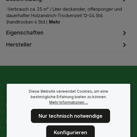
-Verbrauch ca. 25 m² / Liter-deckender, offenporiger und
dauerhafter Holzanstrich-Trockenzeit 12–24 Std.
(handtrocken 6 Std.)
Mehr
Eigenschaften
Hersteller
Service-Hotline
Diese Website verwendet Cookies, um eine
bestmögliche Erfahrung bieten zu können.
Mehr Informationen ...
Rechtliche Hinweise
Nur technisch notwendige
Informationen
Konfigurieren