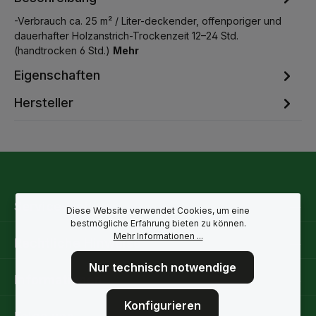
-Verbrauch ca. 25 m² / Liter-deckender, offenporiger und
dauerhafter Holzanstrich-Trockenzeit 12–24 Std.
(handtrocken 6 Std.)
Mehr
Eigenschaften
Hersteller
Service-Hotline
Diese Website verwendet Cookies, um eine
bestmögliche Erfahrung bieten zu können.
Mehr Informationen ...
Rechtliche Hinweise
Nur technisch notwendige
Informationen
Konfigurieren