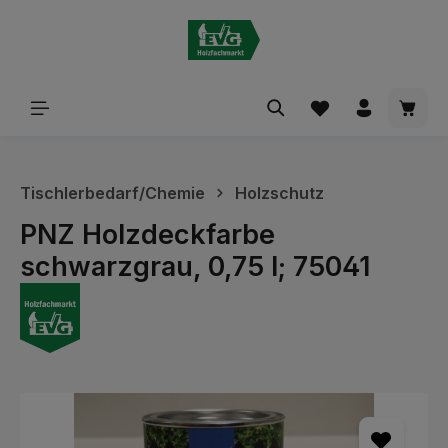
alt springen
Waren
Tischlerbedarf/Chemie
Holzschutz
PNZ Holzdeckfarbe
schwarzgrau, 0,75 l; 75041
Bildergalerie überspringen