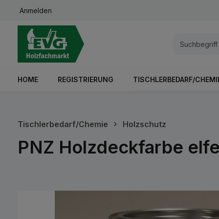
Anmelden
springen
Zur Hauptnavigation springen
HOME
REGISTRIERUNG
TISCHLERBEDARF/CHEMI
Tischlerbedarf/Chemie
Holzschutz
PNZ Holzdeckfarbe elfen
Bildergalerie überspringen