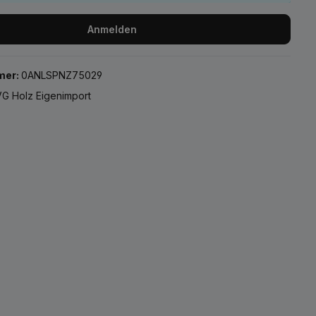
Anmelden
mer:
0ANLSPNZ75029
G Holz Eigenimport