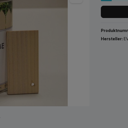
Produktnum
Hersteller:
EV
r