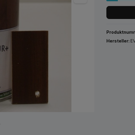
Produktnum
Hersteller:
EV
r