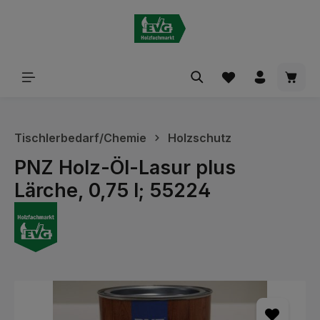
alt springen
Waren
Tischlerbedarf/Chemie
Holzschutz
PNZ Holz-Öl-Lasur plus
Lärche, 0,75 l; 55224
Bildergalerie überspringen