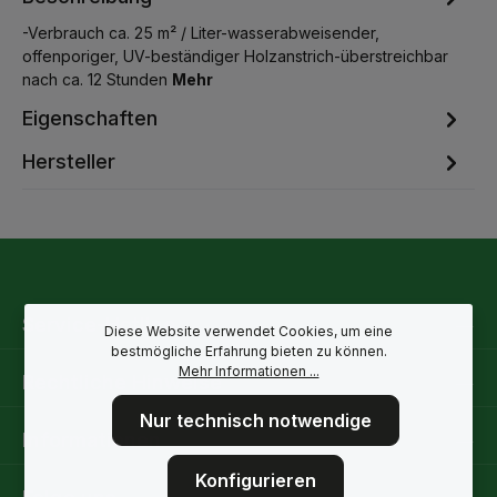
-Verbrauch ca. 25 m² / Liter-wasserabweisender,
offenporiger, UV-beständiger Holzanstrich-überstreichbar
nach ca. 12 Stunden
Mehr
Eigenschaften
Hersteller
Service-Hotline
Diese Website verwendet Cookies, um eine
bestmögliche Erfahrung bieten zu können.
Mehr Informationen ...
Rechtliche Hinweise
Nur technisch notwendige
Informationen
Konfigurieren