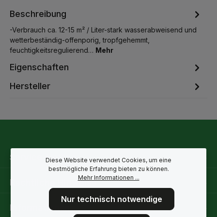
Beschreibung
-Verbrauch ca. 12-15 m² / Liter-stark wasserabweisend und
wetterbeständig-offenporig, tropfgehemmt,
feuchtigkeitsregulierend…
Mehr
Eigenschaften
Hersteller
Service-Hotline
Diese Website verwendet Cookies, um eine
bestmögliche Erfahrung bieten zu können.
Mehr Informationen ...
Rechtliche Hinweise
Nur technisch notwendige
Informationen