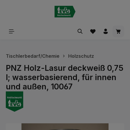
alt springen
Waren
Tischlerbedarf/Chemie
Holzschutz
PNZ Holz-Lasur deckweiß 0,75
l; wasserbasierend, für innen
und außen, 10067
Bildergalerie überspringen