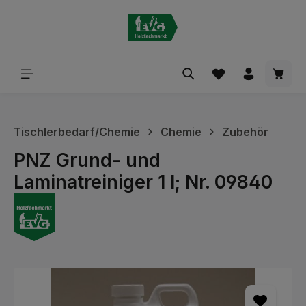
alt springen
Waren
Tischlerbedarf/Chemie
Chemie
Zubehör
PNZ Grund- und
Laminatreiniger 1 l; Nr. 09840
Bildergalerie überspringen