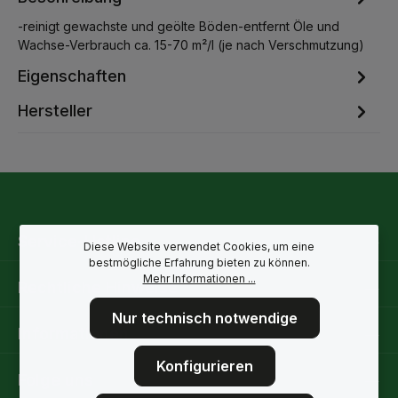
-reinigt gewachste und geölte Böden-entfernt Öle und
Wachse-Verbrauch ca. 15-70 m²/l (je nach Verschmutzung)
Eigenschaften
Hersteller
Service-Hotline
Diese Website verwendet Cookies, um eine
bestmögliche Erfahrung bieten zu können.
Mehr Informationen ...
Rechtliche Hinweise
Nur technisch notwendige
Informationen
Konfigurieren
Folge uns