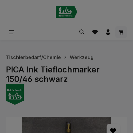
alt springen
Waren
Tischlerbedarf/Chemie
Werkzeug
PICA Ink Tieflochmarker
150/46 schwarz
Bildergalerie überspringen