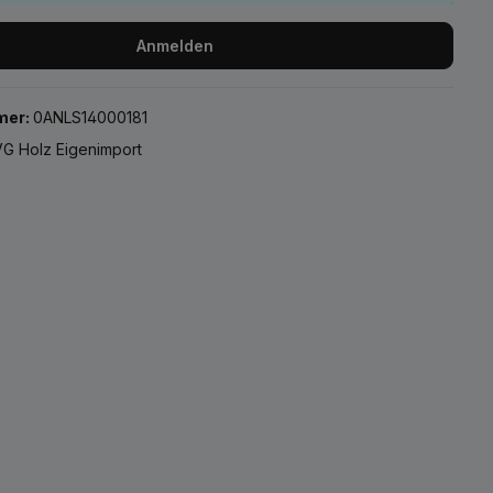
Anmelden
mer:
0ANLS14000181
G Holz Eigenimport