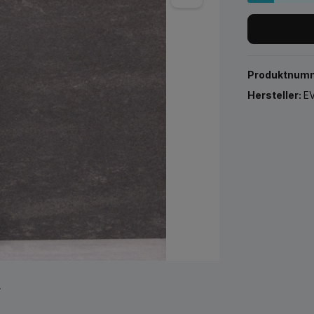
Produktnum
Hersteller:
EV
r