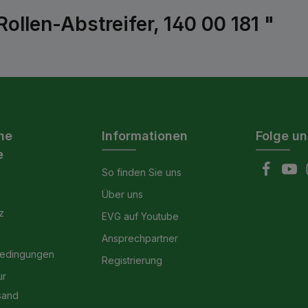
llen-Abstreifer, 140 00 181 "
he
Informationen
Folge un
e
So finden Sie uns
Über uns
z
EVG auf Youtube
Ansprechpartner
bedingungen
Registrierung
ur
sand