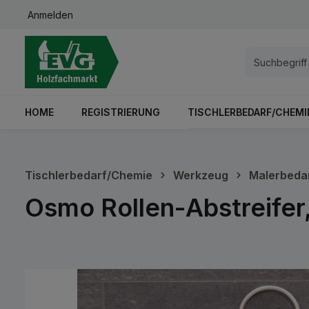
Anmelden
springen
Zur Hauptnavigation springen
HOME
REGISTRIERUNG
TISCHLERBEDARF/CHEMI
Tischlerbedarf/Chemie
Werkzeug
Malerbeda
Osmo Rollen-Abstreifer,
Bildergalerie überspringen