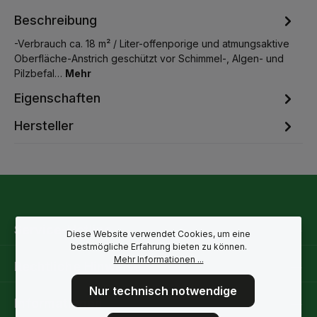
Beschreibung
-Verbrauch ca. 18 m² / Liter-offenporige und atmungsaktive
Oberfläche-Anstrich geschützt vor Schimmel-, Algen- und
Pilzbefal…
Mehr
Eigenschaften
Hersteller
Service-Hotline
Diese Website verwendet Cookies, um eine
bestmögliche Erfahrung bieten zu können.
Mehr Informationen ...
Rechtliche Hinweise
Nur technisch notwendige
Informationen