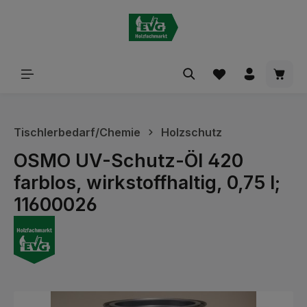
alt springen
Waren
Tischlerbedarf/Chemie
Holzschutz
OSMO UV-Schutz-Öl 420
farblos, wirkstoffhaltig, 0,75 l;
11600026
Bildergalerie überspringen