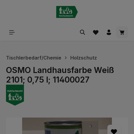
alt springen
Waren
Tischlerbedarf/Chemie
Holzschutz
OSMO Landhausfarbe Weiß
2101; 0,75 l; 11400027
Bildergalerie überspringen