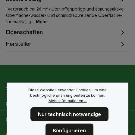
-Verbrauch ca. 26 m² / Liter-offenporige und atmungsaktive
Oberfläche-wasser- und schmutzabweisende Oberfläche-
für maßhaltig…
Mehr
Eigenschaften
Hersteller
Service-Hotline
Diese Website verwendet Cookies, um eine
bestmögliche Erfahrung bieten zu können.
Mehr Informationen ...
Rechtliche Hinweise
Nur technisch notwendige
Informationen
Konfigurieren