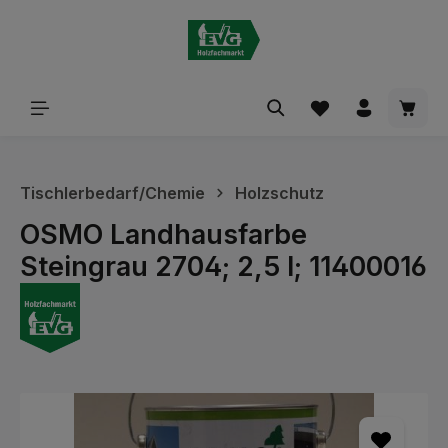
alt springen
Waren
Tischlerbedarf/Chemie
Holzschutz
OSMO Landhausfarbe
Steingrau 2704; 2,5 l; 11400016
Bildergalerie überspringen