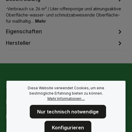
-Verbrauch ca. 26 m² / Liter-offenporige und atmungsaktive
Oberfläche-wasser- und schmutzabweisende Oberfläche-
für maßhaltig…
Mehr
Eigenschaften
Hersteller
Service-Hotline
Diese Website verwendet Cookies, um eine
bestmögliche Erfahrung bieten zu können.
Mehr Informationen ...
Rechtliche Hinweise
Nur technisch notwendige
Informationen
Konfigurieren