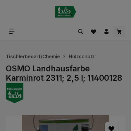
alt springen
Waren
Tischlerbedarf/Chemie
Holzschutz
OSMO Landhausfarbe
Karminrot 2311; 2,5 l; 11400128
Bildergalerie überspringen