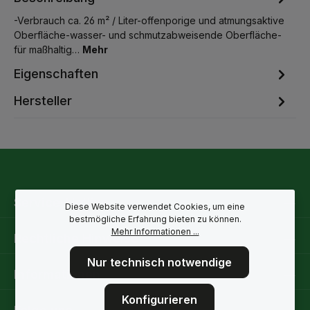
-Verbrauch ca. 26 m² / Liter-offenporige und atmungsaktive
Oberfläche-wasser- und schmutzabweisende Oberfläche-
für maßhaltig…
Mehr
Eigenschaften
Hersteller
Service-Hotline
Diese Website verwendet Cookies, um eine
bestmögliche Erfahrung bieten zu können.
Mehr Informationen ...
Rechtliche Hinweise
Nur technisch notwendige
Informationen
Konfigurieren