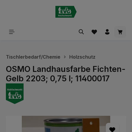
alt springen
Waren
Tischlerbedarf/Chemie
Holzschutz
OSMO Landhausfarbe Fichten-
Gelb 2203; 0,75 l; 11400017
Bildergalerie überspringen