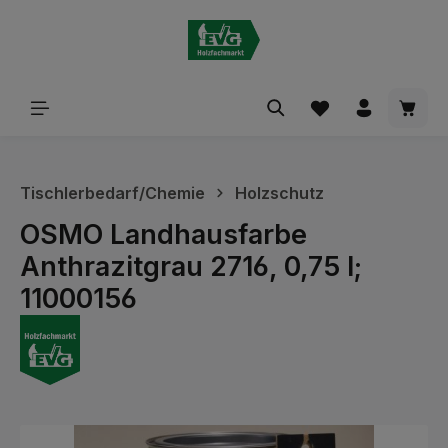
alt springen
Waren
Tischlerbedarf/Chemie
Holzschutz
OSMO Landhausfarbe
Anthrazitgrau 2716, 0,75 l;
11000156
Bildergalerie überspringen