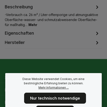
Beschreibung
-Verbrauch ca. 26 m² / Liter-offenporige und atmungsaktive
Oberfläche-wasser- und schmutzabweisende Oberfläche-
für maßhaltig…
Mehr
Eigenschaften
Hersteller
Service-Hotline
Diese Website verwendet Cookies, um eine
bestmögliche Erfahrung bieten zu können.
Mehr Informationen ...
Rechtliche Hinweise
Nur technisch notwendige
Informationen