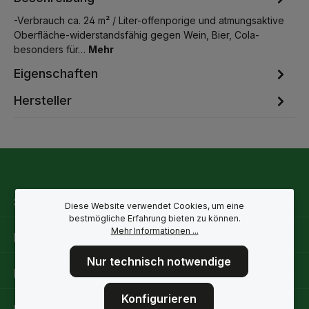
-Verbrauch ca. 24 m² / Liter-offenporige und atmungsaktive
Oberfläche-widerstandsfähig gegen Wein, Bier, Cola-
besonders für…
Mehr
Eigenschaften
Hersteller
Service-Hotline
Diese Website verwendet Cookies, um eine
bestmögliche Erfahrung bieten zu können.
Mehr Informationen ...
Rechtliche Hinweise
Nur technisch notwendige
Informationen
Konfigurieren