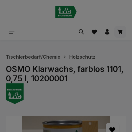
alt springen
Waren
Tischlerbedarf/Chemie
Holzschutz
OSMO Klarwachs, farblos 1101,
0,75 l, 10200001
Bildergalerie überspringen