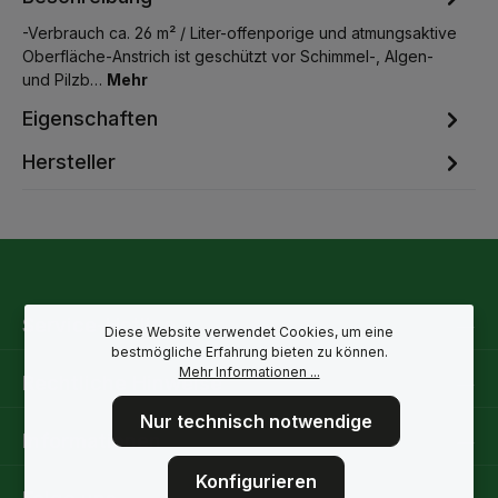
-Verbrauch ca. 26 m² / Liter-offenporige und atmungsaktive
Oberfläche-Anstrich ist geschützt vor Schimmel-, Algen-
und Pilzb…
Mehr
Eigenschaften
Hersteller
Service-Hotline
Diese Website verwendet Cookies, um eine
bestmögliche Erfahrung bieten zu können.
Mehr Informationen ...
Rechtliche Hinweise
Nur technisch notwendige
Informationen
Konfigurieren