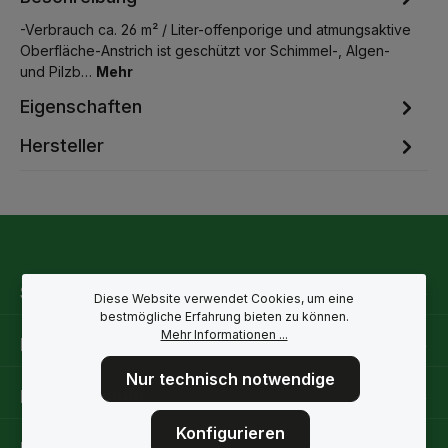
-Verbrauch ca. 26 m² / Liter-offenporige und atmungsaktive
Oberfläche-Anstrich ist geschützt vor Schimmel-, Algen-
und Pilzb…
Mehr
Eigenschaften
Hersteller
Service-Hotline
Diese Website verwendet Cookies, um eine
bestmögliche Erfahrung bieten zu können.
Mehr Informationen ...
Rechtliche Hinweise
Nur technisch notwendige
Informationen
Konfigurieren