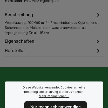
Hersteller:
EVG Holz Eigenimport
Beschreibung
-Verbrauch ca.100-160 ml / m²-vermindert das Quellen und
Schwinden des Holzes-stark wasserabweisend-als
Imprägnierung für al…
Mehr
Eigenschaften
Hersteller
Service-Hotline
Diese Website verwendet Cookies, um eine
bestmögliche Erfahrung bieten zu können.
Mehr Informationen ...
Rechtliche Hinweise
Nur technisch notwendige