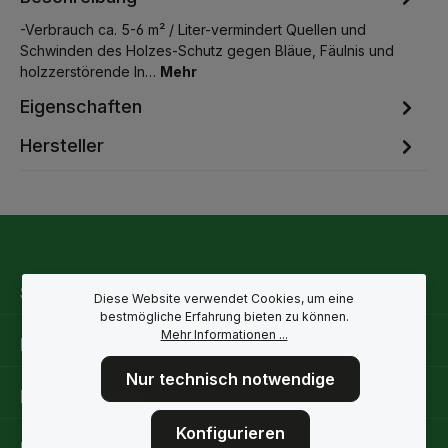
-Verbrauch ca. 5-6 m² / Liter-vermindert Quellen und
Schwinden des Holzes-Schutz gegen Bläue, Fäulnis und
holzzerstörende In…
Mehr
Eigenschaften
Hersteller
Service-Hotline
Diese Website verwendet Cookies, um eine
bestmögliche Erfahrung bieten zu können.
Mehr Informationen ...
Rechtliche Hinweise
Nur technisch notwendige
Informationen
Konfigurieren