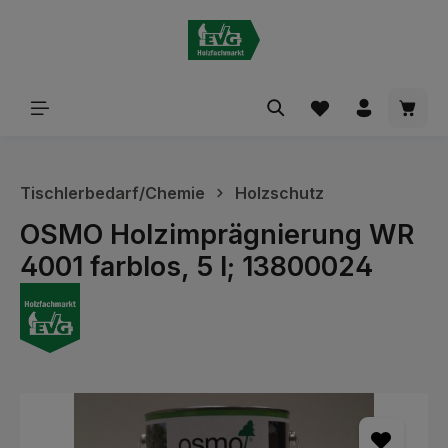
alt springen
Waren
Tischlerbedarf/Chemie
Holzschutz
OSMO Holzimprägnierung WR
4001 farblos, 5 l; 13800024
Bildergalerie überspringen