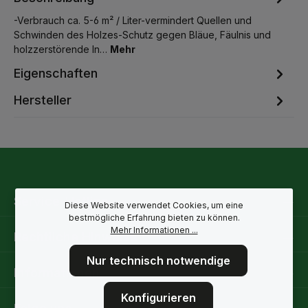
-Verbrauch ca. 5-6 m² / Liter-vermindert Quellen und
Schwinden des Holzes-Schutz gegen Bläue, Fäulnis und
holzzerstörende In…
Mehr
Eigenschaften
Hersteller
Service-Hotline
Diese Website verwendet Cookies, um eine
bestmögliche Erfahrung bieten zu können.
Mehr Informationen ...
Rechtliche Hinweise
Nur technisch notwendige
Informationen
Konfigurieren