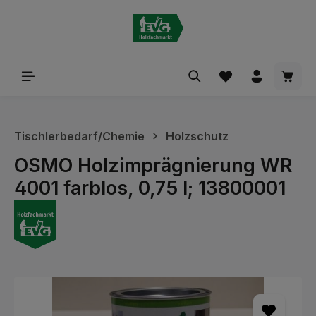
alt springen
Waren
Tischlerbedarf/Chemie
Holzschutz
OSMO Holzimprägnierung WR
4001 farblos, 0,75 l; 13800001
Bildergalerie überspringen