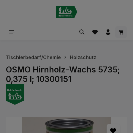
alt springen
Waren
Tischlerbedarf/Chemie
Holzschutz
OSMO Hirnholz-Wachs 5735;
0,375 l; 10300151
Bildergalerie überspringen