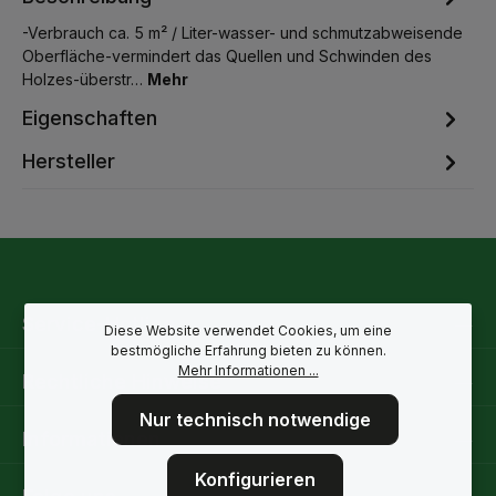
-Verbrauch ca. 5 m² / Liter-wasser- und schmutzabweisende
Oberfläche-vermindert das Quellen und Schwinden des
Holzes-überstr…
Mehr
Eigenschaften
Hersteller
Service-Hotline
Diese Website verwendet Cookies, um eine
bestmögliche Erfahrung bieten zu können.
Mehr Informationen ...
Rechtliche Hinweise
Nur technisch notwendige
Informationen
Konfigurieren