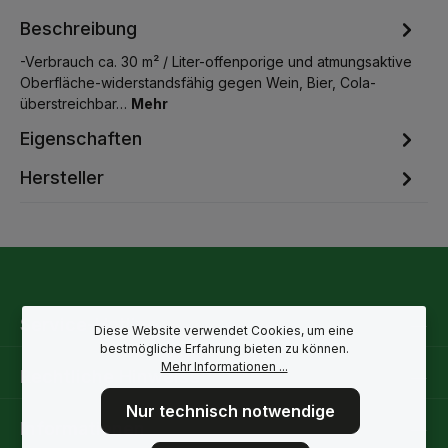
Beschreibung
-Verbrauch ca. 30 m² / Liter-offenporige und atmungsaktive
Oberfläche-widerstandsfähig gegen Wein, Bier, Cola-
überstreichbar…
Mehr
Eigenschaften
Hersteller
Service-Hotline
Diese Website verwendet Cookies, um eine
bestmögliche Erfahrung bieten zu können.
Mehr Informationen ...
Rechtliche Hinweise
Nur technisch notwendige
Informationen