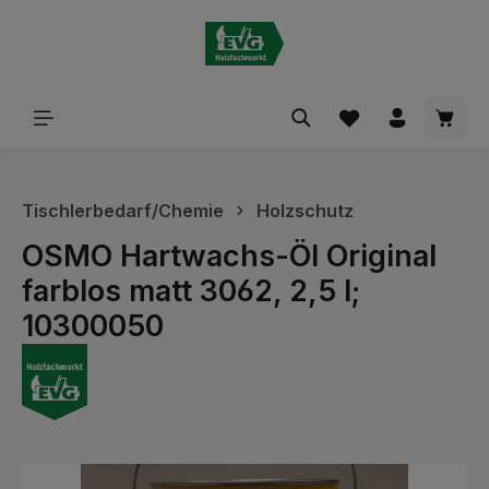
alt springen
Waren
Tischlerbedarf/Chemie
Holzschutz
OSMO Hartwachs-Öl Original
farblos matt 3062, 2,5 l;
10300050
Bildergalerie überspringen