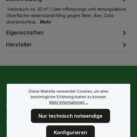
-Verbrauch ca. 30 m² / Liter-offenporige und atmungsaktive
Oberfläche-widerstandsfähig gegen Wein, Bier, Cola-
überstreichbar…
Mehr
Eigenschaften
Hersteller
Service-Hotline
Diese Website verwendet Cookies, um eine
bestmögliche Erfahrung bieten zu können.
Mehr Informationen ...
Rechtliche Hinweise
Nur technisch notwendige
Informationen
Konfigurieren