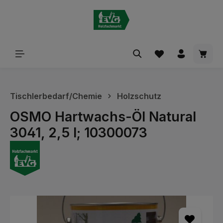
alt springen
Waren
Tischlerbedarf/Chemie
Holzschutz
OSMO Hartwachs-Öl Natural
3041, 2,5 l; 10300073
Bildergalerie überspringen