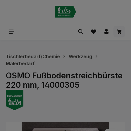
alt springen
Waren
Tischlerbedarf/Chemie
Werkzeug
Malerbedarf
OSMO Fußbodenstreichbürste
220 mm, 14000305
Bildergalerie überspringen