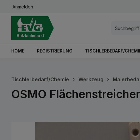
Anmelden
springen
Zur Hauptnavigation springen
HOME
REGISTRIERUNG
TISCHLERBEDARF/CHEMI
Tischlerbedarf/Chemie
Werkzeug
Malerbeda
OSMO Flächenstreicher
Bildergalerie überspringen