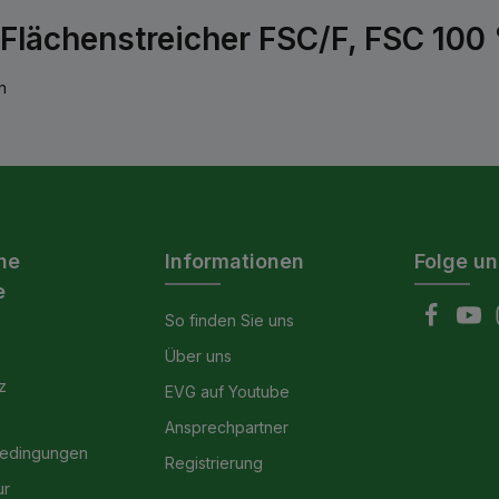
lächenstreicher FSC/F, FSC 100
n
he
Informationen
Folge un
e
So finden Sie uns
Über uns
z
EVG auf Youtube
Ansprechpartner
bedingungen
Registrierung
ur