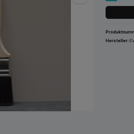
Produktnum
Hersteller:
EV
r