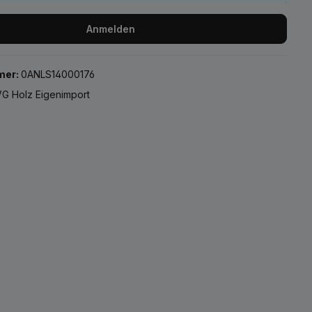
Anmelden
mer:
0ANLS14000176
G Holz Eigenimport