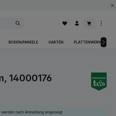
Warenkorb enth
BODEN/PANEELE
GARTEN
PLATTENWERKSTOFFE
m, 14000176
e werden nach Anmeldung angezeigt